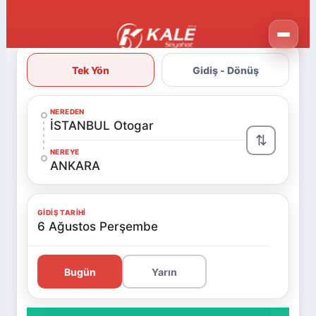
Tek Yön
Gidiş - Dönüş
NEREDEN
İSTANBUL Otogar
⇅
NEREYE
ANKARA
GIDIŞ TARIHI
6 Ağustos Perşembe
Bugün
Yarın