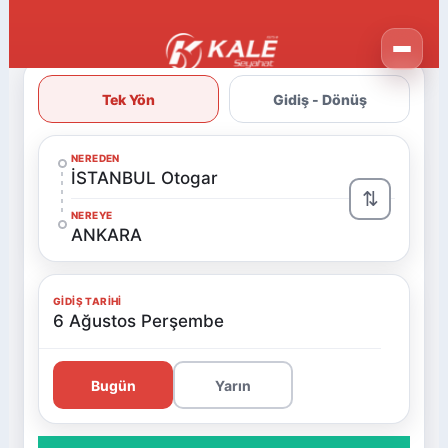
Tek Yön
Gidiş - Dönüş
NEREDEN
İSTANBUL Otogar
⇅
NEREYE
ANKARA
GIDIŞ TARIHI
6 Ağustos Perşembe
Bugün
Yarın