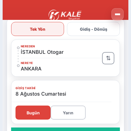
Tek Yön
Gidiş - Dönüş
NEREDEN
İSTANBUL Otogar
⇅
NEREYE
ANKARA
GIDIŞ TARIHI
8 Ağustos Cumartesi
Bugün
Yarın