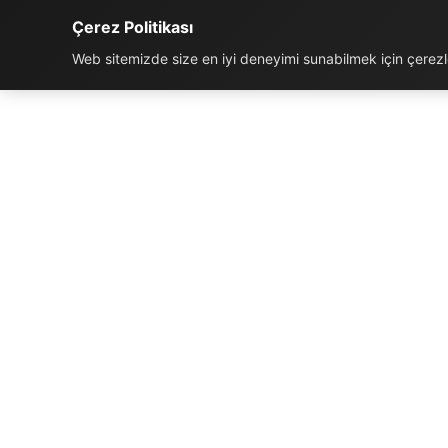
Çerez Politikası
Web sitemizde size en iyi deneyimi sunabilmek için çerezler
İLETIŞIM BILGILERI
K
Telefon:
0850 811 5959