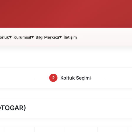
orluk
Kurumsal
Bilgi Merkezi
İletişim
▼
▼
▼
Koltuk Seçimi
2
OTOGAR)