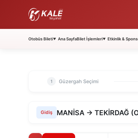
Otobüs Bileti
Ana Sayfa
Bilet İşlemleri
Etkinlik & Spons
▼
▼
Güzergah Seçimi
1
MANİSA → TEKİRDAĞ (
Gidiş