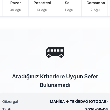
Pazar
Pazartesi
Salı
Çarşamba
09 Ağu
10 Ağu
11 Ağu
12 Ağu
🚌
Aradığınız Kriterlere Uygun Sefer
Bulunamadı
Güzergah:
MANİSA → TEKİRDAĞ (OTOGAR)
Tarih:
2026-08-06