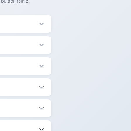
ulabilirsiniz.
ğişmektedir. Güncel
ekle birlikte
dir.
 belirtilmektedir.
ize en uygun saati