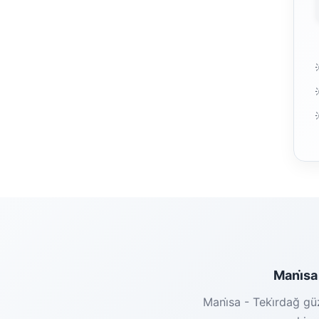
Mani̇sa 
Mani̇sa - Teki̇rdağ gü