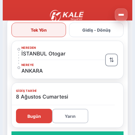
Tek Yön
Gidiş - Dönüş
NEREDEN
İSTANBUL Otogar
⇅
NEREYE
ANKARA
GIDIŞ TARIHI
8 Ağustos Cumartesi
Bugün
Yarın