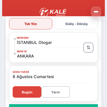
Tek Yön
Gidiş - Dönüş
NEREDEN
İSTANBUL Otogar
⇅
NEREYE
ANKARA
GIDIŞ TARIHI
8 Ağustos Cumartesi
Bugün
Yarın