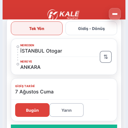
Tek Yön
Gidiş - Dönüş
NEREDEN
İSTANBUL Otogar
⇅
NEREYE
ANKARA
GIDIŞ TARIHI
7 Ağustos Cuma
Bugün
Yarın