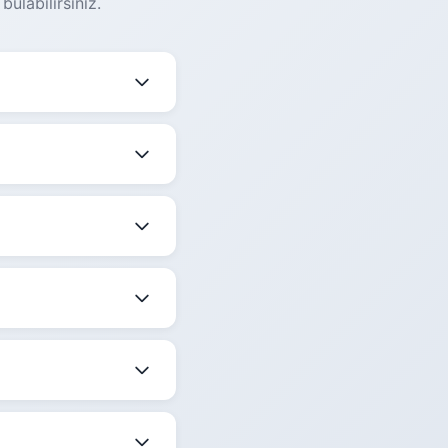
ulabilirsiniz.
eğişmektedir. Güncel
mekle birlikte
edir.
 belirtilmektedir.
ize en uygun saati