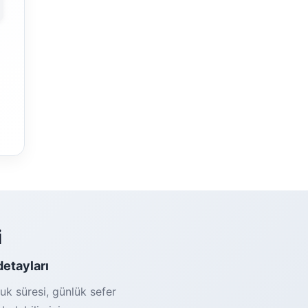
i
detayları
uk süresi, günlük sefer