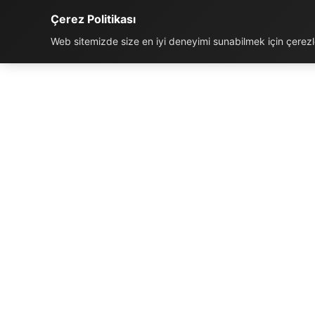
Çerez Politikası
Web sitemizde size en iyi deneyimi sunabilmek için çerezler
İLETIŞIM BILGILERI
K
Telefon:
0850 811 5959