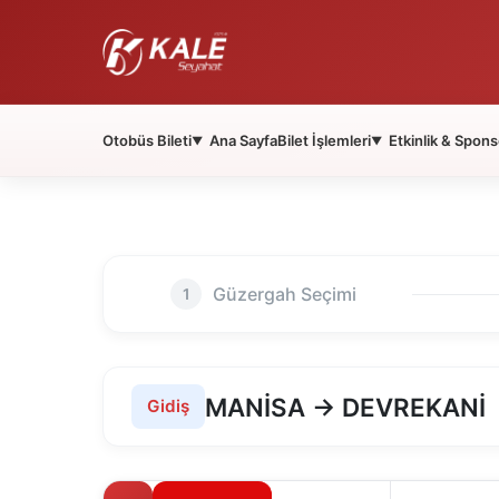
Otobüs Bileti
Ana Sayfa
Bilet İşlemleri
Etkinlik & Spons
▼
▼
Güzergah Seçimi
1
MANİSA → DEVREKANİ
Gidiş