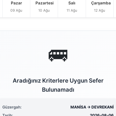
Pazar
Pazartesi
Salı
Çarşamba
09 Ağu
10 Ağu
11 Ağu
12 Ağu
🚌
Aradığınız Kriterlere Uygun Sefer
Bulunamadı
Güzergah:
MANİSA → DEVREKANİ
Tarih:
2026-08-06