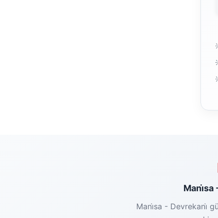
Mani̇sa 
Mani̇sa - Devrekani̇ g