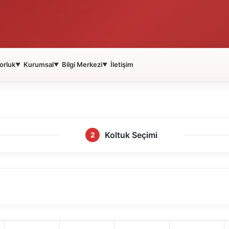
orluk
Kurumsal
Bilgi Merkezi
İletişim
▼
▼
▼
Koltuk Seçimi
2