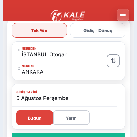
Tek Yön
Gidiş - Dönüş
NEREDEN
İSTANBUL Otogar
⇅
NEREYE
ANKARA
GIDIŞ TARIHI
6 Ağustos Perşembe
Bugün
Yarın