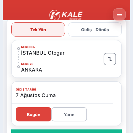
Tek Yön
Gidiş - Dönüş
NEREDEN
İSTANBUL Otogar
⇅
NEREYE
ANKARA
GIDIŞ TARIHI
7 Ağustos Cuma
Bugün
Yarın