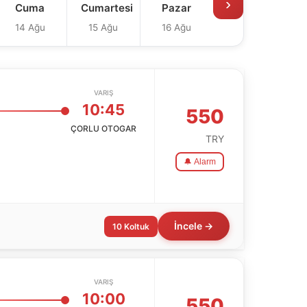
›
Cuma
Cumartesi
Pazar
14 Ağu
15 Ağu
16 Ağu
VARIŞ
10:45
550
ÇORLU OTOGAR
TRY
🔔 Alarm
İncele →
10 Koltuk
VARIŞ
10:00
550