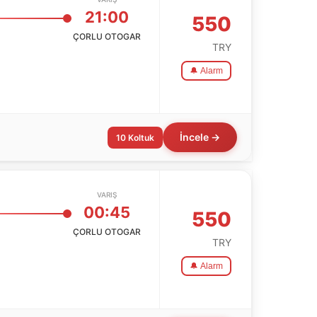
21:00
550
ÇORLU OTOGAR
TRY
🔔 Alarm
İncele →
10 Koltuk
VARIŞ
00:45
550
ÇORLU OTOGAR
TRY
🔔 Alarm