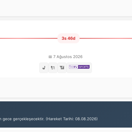
3s 46d
📅 7 Ağustos 2026
💺
🔌
📶
 gece gerçekleşecektir. (Hareket Tarihi: 08.08.2026)