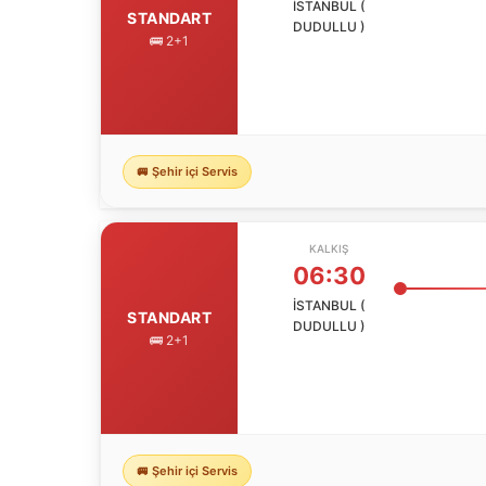
İSTANBUL (
STANDART
DUDULLU )
🚌 2+1
🚐 Şehir içi Servis
KALKIŞ
06:30
İSTANBUL (
STANDART
DUDULLU )
🚌 2+1
🚐 Şehir içi Servis