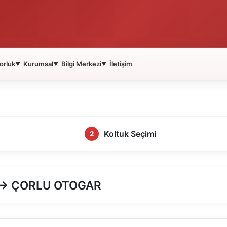
orluk
Kurumsal
Bilgi Merkezi
İletişim
▼
▼
▼
Koltuk Seçimi
2
) → ÇORLU OTOGAR