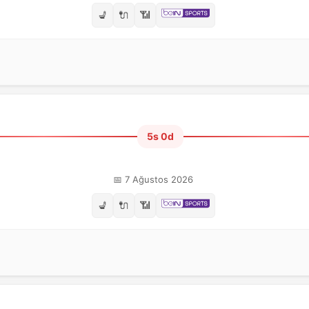
💺
🔌
📶
5s 0d
📅 7 Ağustos 2026
💺
🔌
📶