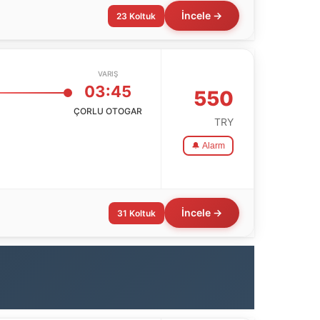
İncele →
23 Koltuk
VARIŞ
03:45
550
ÇORLU OTOGAR
TRY
🔔 Alarm
İncele →
31 Koltuk