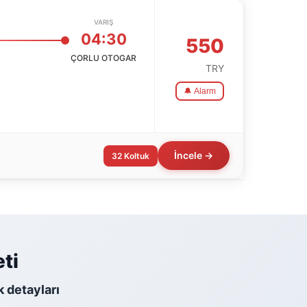
VARIŞ
04:30
550
ÇORLU OTOGAR
TRY
🔔 Alarm
İncele →
32 Koltuk
ti
k detayları