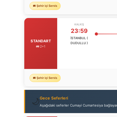
🚐 Şehir içi Servis
KALKIŞ
23:59
İSTANBUL (
STANDART
DUDULLU )
🚌 2+1
🚐 Şehir içi Servis
Gece Seferleri
🌙
Aşağıdaki seferler Cumayi Cumartesiya bağlayan