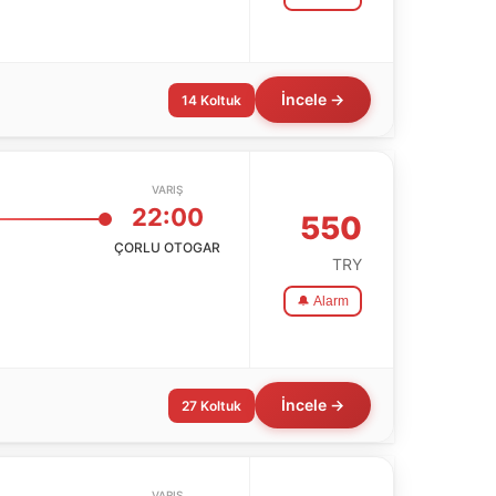
İncele →
14 Koltuk
VARIŞ
22:00
550
ÇORLU OTOGAR
TRY
🔔 Alarm
İncele →
27 Koltuk
VARIŞ