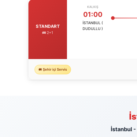
KALKIŞ
01:00
İSTANBUL (
STANDART
DUDULLU )
🚌 2+1
🚐 Şehir içi Servis
İ
İstanbul 