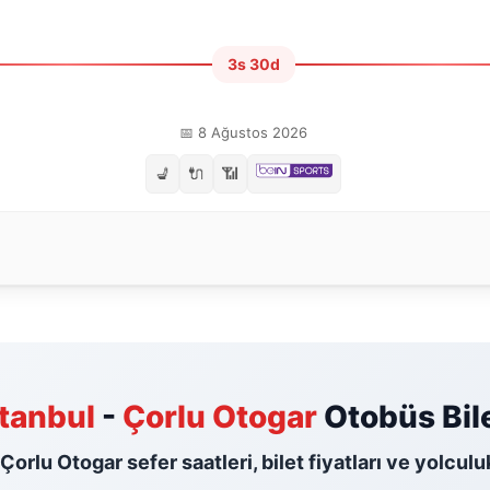
3s 30d
📅 8 Ağustos 2026
💺
🔌
📶
stanbul
-
Çorlu Otogar
Otobüs Bile
- Çorlu Otogar sefer saatleri, bilet fiyatları ve yolculu