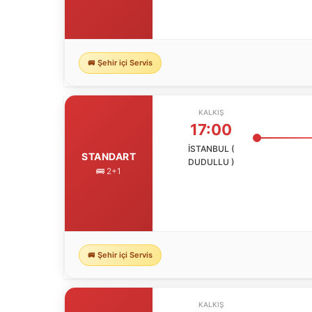
🚐 Şehir içi Servis
KALKIŞ
17:00
İSTANBUL (
STANDART
DUDULLU )
🚌 2+1
🚐 Şehir içi Servis
KALKIŞ