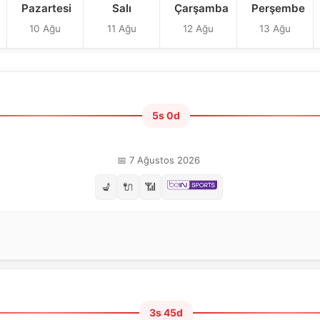
Pazartesi
Salı
Çarşamba
Perşembe
10 Ağu
11 Ağu
12 Ağu
13 Ağu
5s 0d
📅 7 Ağustos 2026
💺
🔌
📶
3s 45d