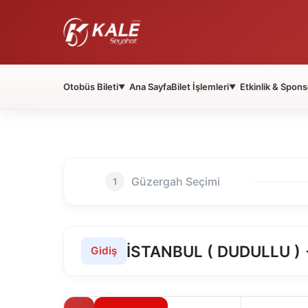
Otobüs Bileti
Ana Sayfa
Bilet İşlemleri
Etkinlik & Spons
▼
▼
Güzergah Seçimi
1
İSTANBUL ( DUDULLU 
Gidiş