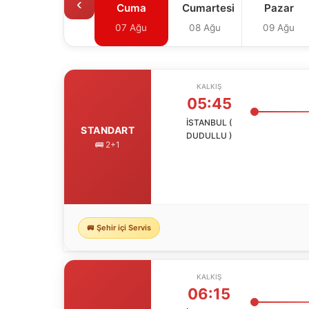
‹
Cuma
Cumartesi
Pazar
07 Ağu
08 Ağu
09 Ağu
KALKIŞ
05:45
İSTANBUL (
STANDART
DUDULLU )
🚌 2+1
🚐 Şehir içi Servis
KALKIŞ
06:15