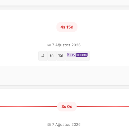
4s 15d
📅 7 Ağustos 2026
💺
🔌
📶
3s 0d
📅 7 Ağustos 2026