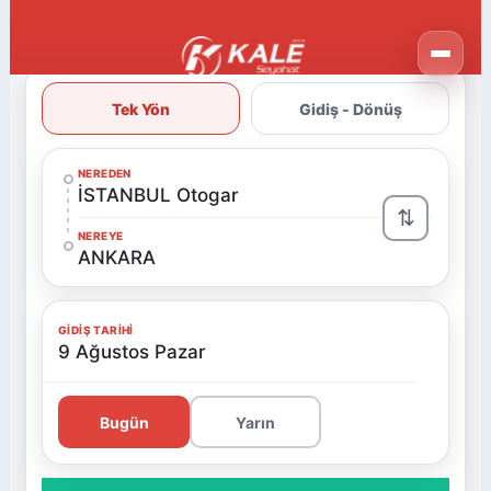
Tek Yön
Gidiş - Dönüş
NEREDEN
İSTANBUL Otogar
⇅
NEREYE
ANKARA
GIDIŞ TARIHI
9 Ağustos Pazar
Bugün
Yarın