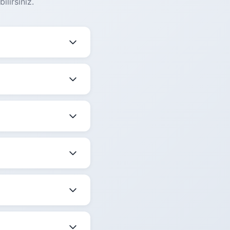
lirsiniz.
edir. Güncel fiyatları
irlikte ortalama
4-
 belirtilmektedir.
ize en uygun saati