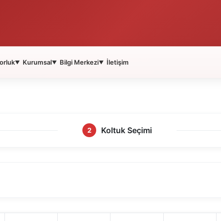
orluk
Kurumsal
Bilgi Merkezi
İletişim
▼
▼
▼
Koltuk Seçimi
2