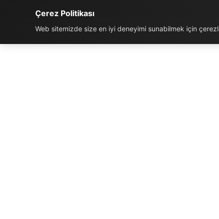
Çerez Politikası
Web sitemizde size en iyi deneyimi sunabilmek için çerezler
İLETIŞIM BILGILERI
K
Telefon:
0850 811 5959