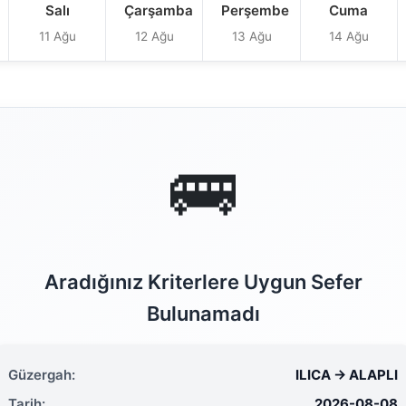
Salı
Çarşamba
Perşembe
Cuma
11 Ağu
12 Ağu
13 Ağu
14 Ağu
🚌
Aradığınız Kriterlere Uygun Sefer
Bulunamadı
Güzergah:
ILICA → ALAPLI
Tarih:
2026-08-08