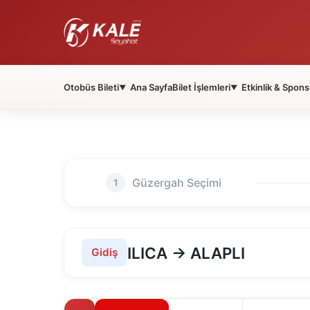
Otobüs Bileti
Ana Sayfa
Bilet İşlemleri
Etkinlik & Spons
▼
▼
Güzergah Seçimi
1
ILICA → ALAPLI
Gidiş