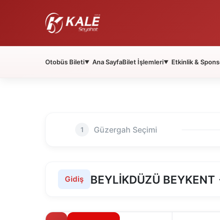
Otobüs Bileti
Ana Sayfa
Bilet İşlemleri
Etkinlik & Spons
▼
▼
Güzergah Seçimi
1
BEYLİKDÜZÜ BEYKENT →
Gidiş