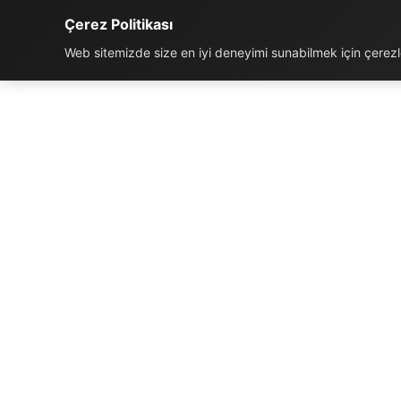
Çerez Politikası
Web sitemizde size en iyi deneyimi sunabilmek için çerezler
İLETIŞIM BILGILERI
K
Telefon:
0850 811 5959