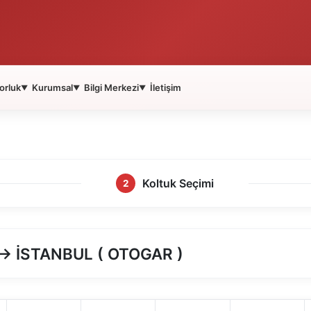
orluk
Kurumsal
Bilgi Merkezi
İletişim
▼
▼
▼
Koltuk Seçimi
2
 İSTANBUL ( OTOGAR )