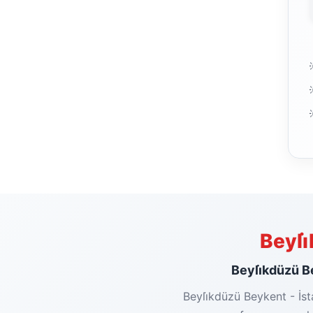
Beyli
Beyli̇kdüzü Be
Beyli̇kdüzü Beykent - İs