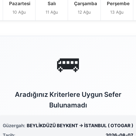
Pazartesi
Salı
Çarşamba
Perşembe
10 Ağu
11 Ağu
12 Ağu
13 Ağu
🚌
Aradığınız Kriterlere Uygun Sefer
Bulunamadı
Güzergah:
BEYLİKDÜZÜ BEYKENT → İSTANBUL ( OTOGAR )
Tarih:
2026-08-07