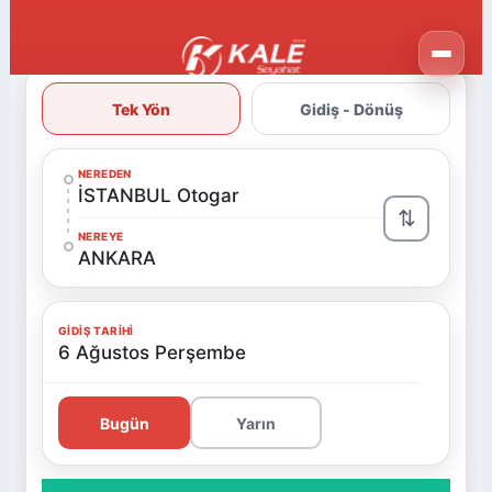
Tek Yön
Gidiş - Dönüş
NEREDEN
İSTANBUL Otogar
⇅
NEREYE
ANKARA
GIDIŞ TARIHI
6 Ağustos Perşembe
Bugün
Yarın