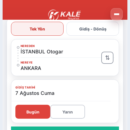
Tek Yön
Gidiş - Dönüş
NEREDEN
İSTANBUL Otogar
⇅
NEREYE
ANKARA
GIDIŞ TARIHI
7 Ağustos Cuma
Bugün
Yarın