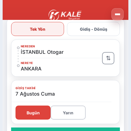
Tek Yön
Gidiş - Dönüş
NEREDEN
İSTANBUL Otogar
⇅
NEREYE
ANKARA
GIDIŞ TARIHI
7 Ağustos Cuma
Bugün
Yarın