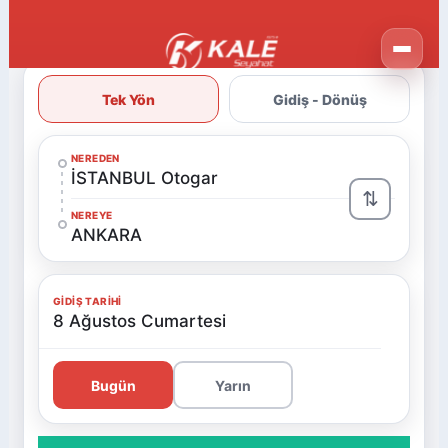
Tek Yön
Gidiş - Dönüş
NEREDEN
İSTANBUL Otogar
⇅
NEREYE
ANKARA
GIDIŞ TARIHI
8 Ağustos Cumartesi
Bugün
Yarın