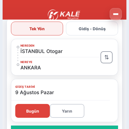
Tek Yön
Gidiş - Dönüş
NEREDEN
İSTANBUL Otogar
⇅
NEREYE
ANKARA
GIDIŞ TARIHI
9 Ağustos Pazar
Bugün
Yarın