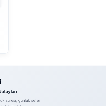
i
 detayları
luk süresi, günlük sefer