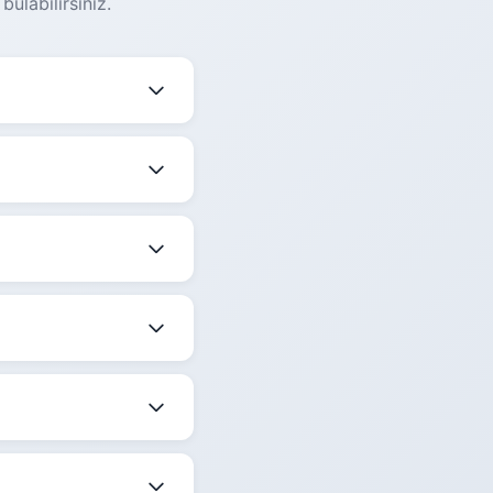
ulabilirsiniz.
değişmektedir. Güncel
mekle birlikte
edir.
 belirtilmektedir.
ize en uygun saati