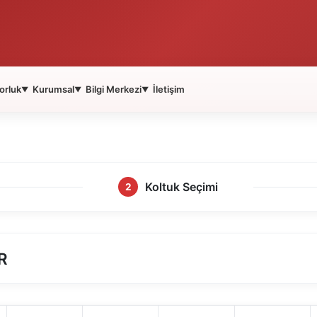
orluk
Kurumsal
Bilgi Merkezi
İletişim
▼
▼
▼
Koltuk Seçimi
2
R