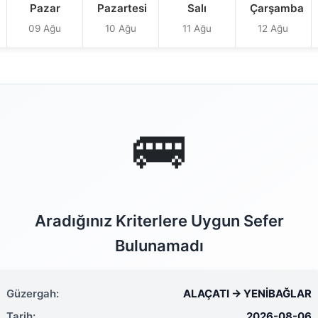
Pazar
Pazartesi
Salı
Çarşamba
09 Ağu
10 Ağu
11 Ağu
12 Ağu
🚌
Aradığınız Kriterlere Uygun Sefer
Bulunamadı
Güzergah:
ALAÇATI → YENİBAĞLAR
Tarih:
2026-08-06