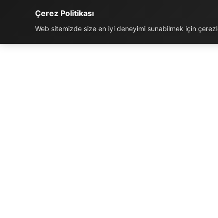
Çerez Politikası
Web sitemizde size en iyi deneyimi sunabilmek için çerezler
İLETIŞIM BILGILERI
K
Telefon:
0850 811 5959