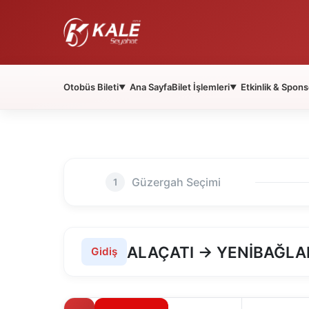
Otobüs Bileti
Ana Sayfa
Bilet İşlemleri
Etkinlik & Spons
▼
▼
Güzergah Seçimi
1
ALAÇATI → YENİBAĞLA
Gidiş