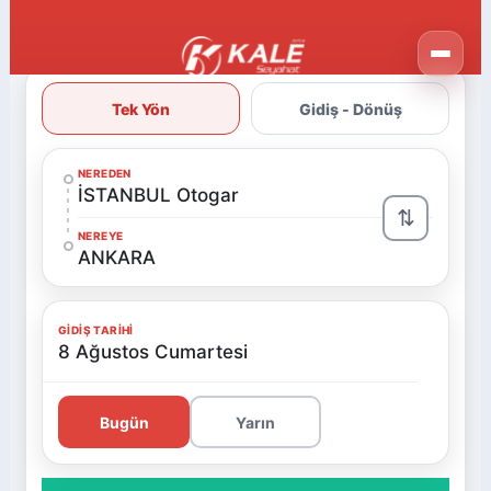
Tek Yön
Gidiş - Dönüş
NEREDEN
İSTANBUL Otogar
⇅
NEREYE
ANKARA
GIDIŞ TARIHI
8 Ağustos Cumartesi
Bugün
Yarın