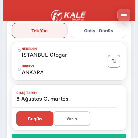
Tek Yön
Gidiş - Dönüş
NEREDEN
İSTANBUL Otogar
⇅
NEREYE
ANKARA
GIDIŞ TARIHI
8 Ağustos Cumartesi
Bugün
Yarın