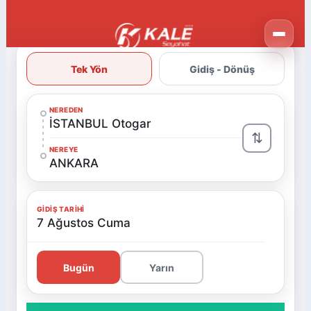
Tek Yön
Gidiş - Dönüş
NEREDEN
İSTANBUL Otogar
⇅
NEREYE
ANKARA
GIDIŞ TARIHI
7 Ağustos Cuma
Bugün
Yarın