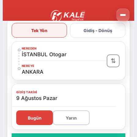
Tek Yön
Gidiş - Dönüş
NEREDEN
İSTANBUL Otogar
⇅
NEREYE
ANKARA
GIDIŞ TARIHI
9 Ağustos Pazar
Bugün
Yarın