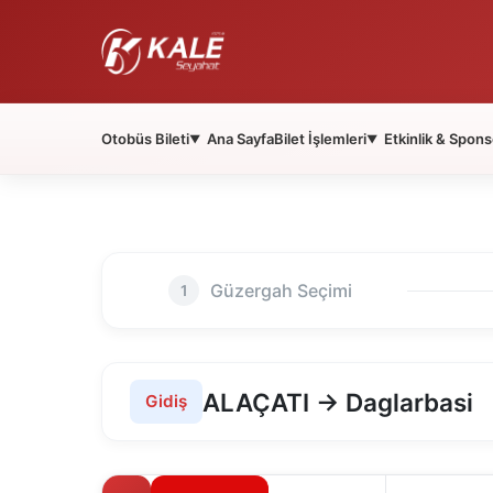
Otobüs Bileti
Ana Sayfa
Bilet İşlemleri
Etkinlik & Spons
▼
▼
Güzergah Seçimi
1
ALAÇATI → Daglarbasi
Gidiş