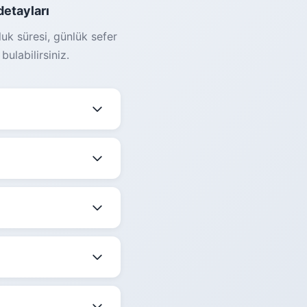
detayları
luk süresi, günlük sefer
ulabilirsiniz.
değişmektedir. Güncel
mekle birlikte
edir.
 belirtilmektedir.
ize en uygun saati