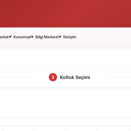
orluk
Kurumsal
Bilgi Merkezi
İletişim
▼
▼
▼
Koltuk Seçimi
2