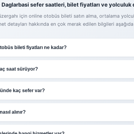
 Daglarbasi sefer saatleri, bilet fiyatları ve yolculuk 
zergahı için online otobüs bileti satın alma, ortalama yolcu
met detayları hakkında en çok merak edilen bilgileri aşağıda b
obüs bileti fiyatları ne kadar?
 otobüs bileti fiyatları sefer saatine ve koltuk tipine göre 
n yukarıdan tarih seçerek arama yapabilirsiniz.
kaç saat sürüyor?
otobüs yolculuğu trafik durumuna ve güzergaha göre değiş
in erken rezervasyon yapmanızı öneririz.
ürmektedir.
günde kaç sefer var?
i - Daglarbasi hattında gün içinde birçok sefer düzenlemekt
 sefer detaylarından görebilirsiniz. Molalar dahil toplam süre
nasıl alınır?
erden gece geç saatlere kadar farklı sefer seçenekleriyle s
online otobüs bileti almak çok kolay:
lerinde hangi hizmetler var?