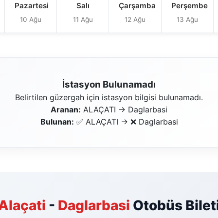
Pazartesi
Salı
Çarşamba
Perşembe
10 Ağu
11 Ağu
12 Ağu
13 Ağu
İstasyon Bulunamadı
Belirtilen güzergah için istasyon bilgisi bulunamadı.
Aranan:
ALAÇATI → Daglarbasi
Bulunan:
✅ ALAÇATI → ❌ Daglarbasi
Alaçati
-
Daglarbasi
Otobüs Bilet