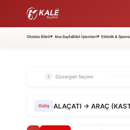
Otobüs Bileti
Ana Sayfa
Bilet İşlemleri
Etkinlik & Spons
▼
▼
Güzergah Seçimi
1
ALAÇATI → ARAÇ (KA
Gidiş