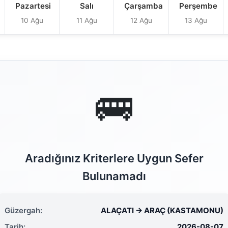
Pazartesi
Salı
Çarşamba
Perşembe
10 Ağu
11 Ağu
12 Ağu
13 Ağu
🚌
Aradığınız Kriterlere Uygun Sefer
Bulunamadı
Güzergah:
ALAÇATI → ARAÇ (KASTAMONU)
Tarih:
2026-08-07