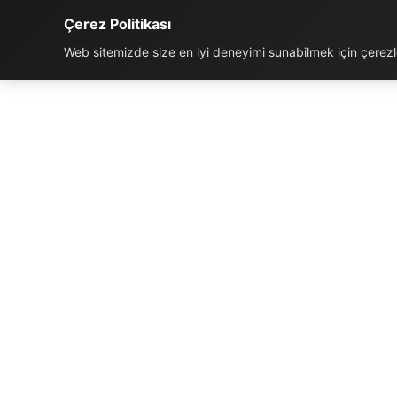
Çerez Politikası
Web sitemizde size en iyi deneyimi sunabilmek için çerezler
İLETIŞIM BILGILERI
K
Telefon:
0850 811 5959