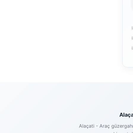
Alaça
Alaçati - Araç güzergahı