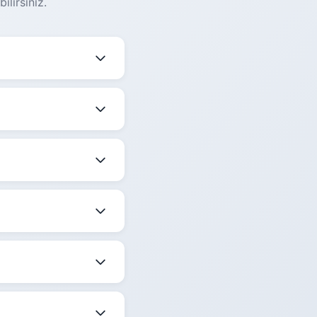
lirsiniz.
ektedir. Güncel
 birlikte ortalama
 belirtilmektedir.
ize en uygun saati