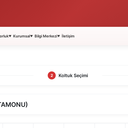
orluk
Kurumsal
Bilgi Merkezi
İletişim
▼
▼
▼
Koltuk Seçimi
2
STAMONU)