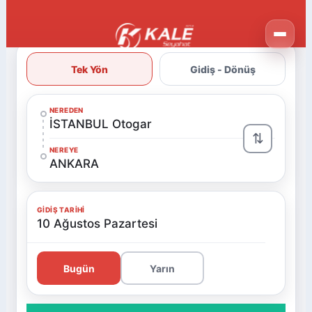
Tek Yön
Gidiş - Dönüş
NEREDEN
İSTANBUL Otogar
⇅
NEREYE
ANKARA
GIDIŞ TARIHI
10 Ağustos Pazartesi
Bugün
Yarın