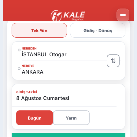
Tek Yön
Gidiş - Dönüş
NEREDEN
İSTANBUL Otogar
⇅
NEREYE
ANKARA
GIDIŞ TARIHI
8 Ağustos Cumartesi
Bugün
Yarın