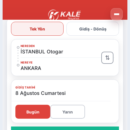
Tek Yön
Gidiş - Dönüş
NEREDEN
İSTANBUL Otogar
⇅
NEREYE
ANKARA
GIDIŞ TARIHI
8 Ağustos Cumartesi
Bugün
Yarın