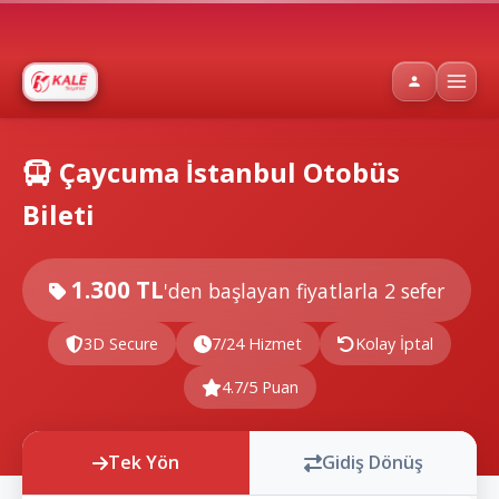
Çaycuma İstanbul Otobüs
Bileti
1.300 TL
'den başlayan fiyatlarla
2 sefer
3D Secure
7/24 Hizmet
Kolay İptal
4.7/5 Puan
Tek Yön
Gidiş Dönüş