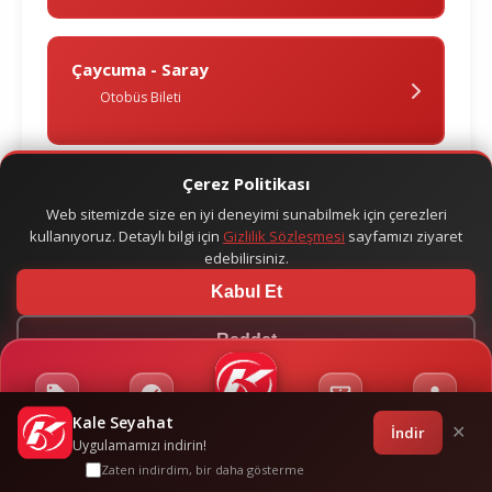
Çaycuma - Saray
Otobüs Bileti
Çerez Politikası
Çaycuma - Si̇li̇vri̇
Web sitemizde size en iyi deneyimi sunabilmek için çerezleri
Otobüs Bileti
kullanıyoruz. Detaylı bilgi için
Gizlilik Sözleşmesi
sayfamızı ziyaret
edebilirsiniz.
Kabul Et
Çaycuma - Vi̇ze
Reddet
Otobüs Bileti
Kale Seyahat
Kampanyalar
Sponsorluklar
Anasayfa
Bilet İşlemleri
Giriş
İndir
✕
Uygulamamızı indirin!
Zaten indirdim, bir daha gösterme