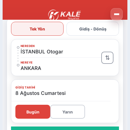
Tek Yön
Gidiş - Dönüş
NEREDEN
İSTANBUL Otogar
⇅
NEREYE
ANKARA
GIDIŞ TARIHI
8 Ağustos Cumartesi
Bugün
Yarın