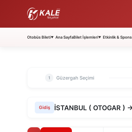
Otobüs Bileti
Ana Sayfa
Bilet İşlemleri
Etkinlik & Spons
▼
▼
Güzergah Seçimi
1
İSTANBUL ( OTOGAR ) →
Gidiş