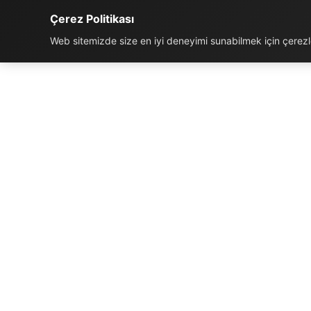
Çerez Politikası
Web sitemizde size en iyi deneyimi sunabilmek için çerezler
İLETIŞIM BILGILERI
K
Telefon:
0850 811 5959