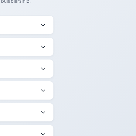
ulabilirsiniz.
eğişmektedir. Güncel
ekle birlikte
dir.
 belirtilmektedir.
ize en uygun saati