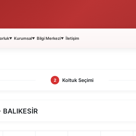
orluk
Kurumsal
Bilgi Merkezi
İletişim
▼
▼
▼
Koltuk Seçimi
2
 BALIKESİR